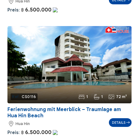
Hua Hin
6.500.000
Preis:
฿
1
1
72 m²
Ref.:
CS0116
Ferienwohnung mit Meerblick – Traumlage am
Hua Hin Beach
DETAILS
Hua Hin
6.500.000
Preis:
฿