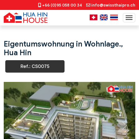
+66 (0)95 058 00 34
info@swissthaipro.ch
Eigentumswohnung in Wohnlage.,
Hua Hin
Ref.: CS0075
Previous
Next