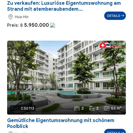
Zu verkaufen: Luxuriöse Eigentumswohnung am
Strand mit atemberaubendem...
DETAILS
Hua Hin
5.950.000
Preis:
฿
2
2
65 m²
Ref.:
CS0113
Gemütliche Eigentumswohnung mit schönem
Poolblick
DETAILS