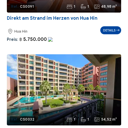
1
1
48,98 m²
Ref.:
CS0091
Direkt am Strand im Herzen von Hua Hin
DETAILS
Hua Hin
5.750.000
Preis:
฿
1
1
54,52 m²
Ref.:
CS0032