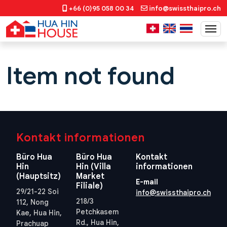
+66 (0)95 058 00 34
info@swissthaipro.ch
Item not found
Kontakt informationen
Büro Hua
Büro Hua
Kontakt
Hin
Hin (Villa
informationen
(Hauptsitz)
Market
E-mail
Filiale)
29/21-22 Soi
info@swissthaipro.ch
218/3
112, Nong
Petchkasem
Kae, Hua Hin,
Rd., Hua Hin,
Prachuap