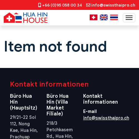
+66 (0)95 058 00 34
info@swissthaipro.ch
Item not found
Kontakt informationen
Büro Hua
Büro Hua
Kontakt
Hin
Hin (Villa
informationen
(Hauptsitz)
Market
E-mail
Filiale)
29/21-22 Soi
info@swissthaipro.ch
218/3
112, Nong
Petchkasem
Kae, Hua Hin,
Rd., Hua Hin,
Prachuap