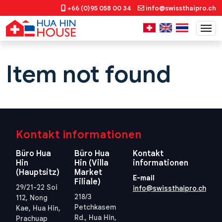
+66 (0)95 058 00 34
info@swissthaipro.ch
Item not found
Kontakt informationen
Büro Hua
Büro Hua
Kontakt
Hin
Hin (Villa
informationen
(Hauptsitz)
Market
E-mail
Filiale)
29/21-22 Soi
info@swissthaipro.ch
218/3
112, Nong
Petchkasem
Kae, Hua Hin,
Rd., Hua Hin,
Prachuap