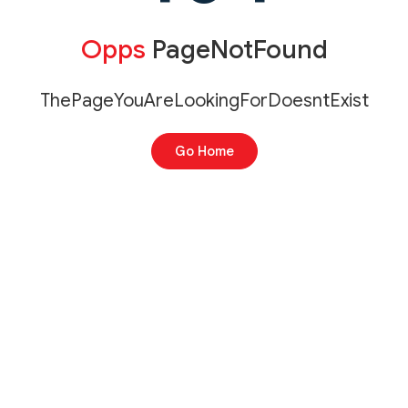
Opps
PageNotFound
ThePageYouAreLookingForDoesntExist
Go Home