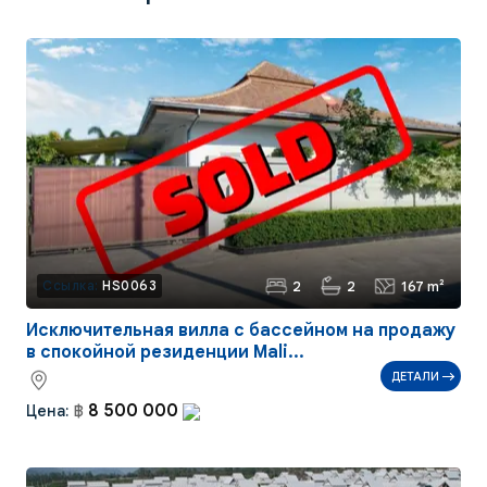
2
2
167 m²
Ссылка:
HS0063
Исключительная вилла с бассейном на продажу
в спокойной резиденции Mali...
ДЕТАЛИ
8 500 000
Цена:
฿