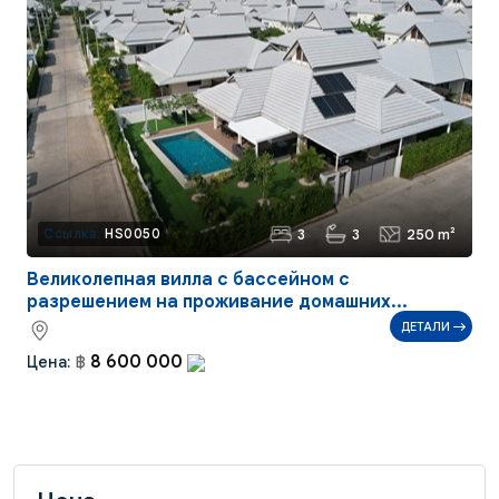
3
3
250 m²
Ссылка:
HS0050
Великолепная вилла с бассейном с
разрешением на проживание домашних...
ДЕТАЛИ
8 600 000
Цена:
฿