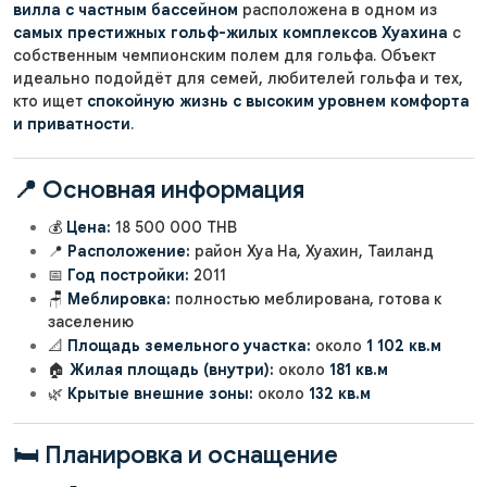
вилла с частным бассейном
расположена в одном из
самых престижных гольф-жилых комплексов Хуахина
с
собственным чемпионским полем для гольфа. Объект
идеально подойдёт для семей, любителей гольфа и тех,
кто ищет
спокойную жизнь с высоким уровнем комфорта
и приватности
.
📍 Основная информация
💰
Цена:
18 500 000 THB
📍
Расположение:
район Хуа На, Хуахин, Таиланд
📅
Год постройки:
2011
🪑
Меблировка:
полностью меблирована, готова к
заселению
📐
Площадь земельного участка:
около
1 102 кв.м
🏠
Жилая площадь (внутри):
около
181 кв.м
🌿
Крытые внешние зоны:
около
132 кв.м
🛏️ Планировка и оснащение