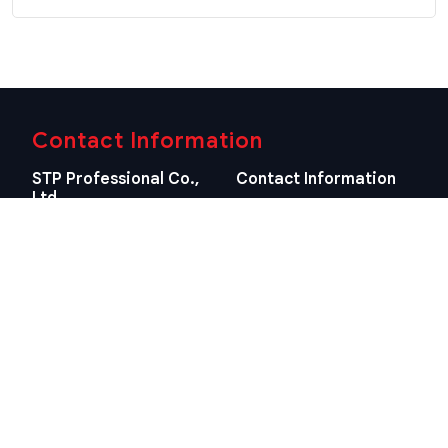
Contact Information
STP Professional Co.,
Contact Information
Ltd.
E-mail
Hotline
info@swissthiapro.com
+66 (0)32 510 750
E-mail
info@swissthaipro.com
Address
29/22 Soi 112 Nong Kae,
Hua Hin, Prachuap Khiri
Khan 77110