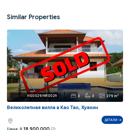
Similar Properties
3
3
279 m²
Ссылка:
HS0029/HR0029
Великолепная вилла в Као Тао, Хуахин
ДЕТАЛИ
18 900 000
Цена:
฿