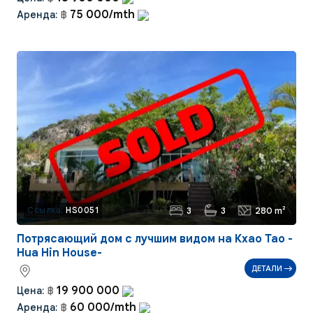
75 000/mth
Аренда:
฿
3
3
280 m²
Ссылка:
HS0051
Потрясающий дом с лучшим видом на Кхао Тао -
Hua Hin House-
ДЕТАЛИ
19 900 000
Цена:
฿
60 000/mth
Аренда:
฿