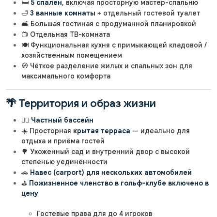
🛏️
5 спален
, включая просторную мастер-спальню
🛁
3 ванные комнаты
+ отдельный гостевой туалет
🛋️ Большая гостиная с продуманной планировкой
📺 Отдельная ТВ-комната
🍽️ Функциональная кухня с примыкающей кладовой /
хозяйственным помещением
🧭 Чёткое разделение жилых и спальных зон для
максимального комфорта
🌴 Территория и образ жизни
🏊‍♂️
Частный бассейн
☀️ Просторная
крытая терраса
— идеально для
отдыха и приёма гостей
🌳 Ухоженный сад и внутренний двор с высокой
степенью уединённости
🚗
Навес (carport) для нескольких автомобилей
⛳
Пожизненное членство в гольф-клубе включено в
цену
Гостевые права для до 4 игроков