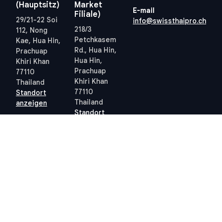
(Hauptsitz)
Market
E-mail
Filiale)
29/21-22 Soi
info@swissthaipro.ch
218/3
112, Nong
Petchkasem
Kae, Hua Hin,
Rd., Hua Hin,
Prachuap
Hua Hin,
Khiri Khan
Prachuap
77110
Khiri Khan
Thailand
77110
Standort
Thailand
anzeigen
Standort
anzeigen
Quick links
Allgemeine
Geschäftsbedingungen
Thailand 10-Jahres-
Allgemeine
Visum
Geschäftsbedingungen
Steuern in Thailand
Datenschutzrichtlinie
Grundbuchamt Hua Hin
(PDPA) – STP