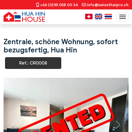
+66 (0)95 058 00 34
info@swissthaipro.ch
Zentrale, schöne Wohnung, sofort
bezugsfertig, Hua Hin
Ref.: CR0008
Previous
Next