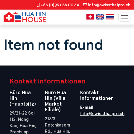
+66 (0)95 058 00 34
info@swissthaipro.ch
Item not found
Kontakt informationen
Büro Hua
Büro Hua
Kontakt
Hin
Hin (Villa
informationen
(Hauptsitz)
Market
E-mail
Filiale)
29/21-22 Soi
info@swissthaipro.ch
218/3
112, Nong
Petchkasem
Kae, Hua Hin,
Rd., Hua Hin,
Prachuap