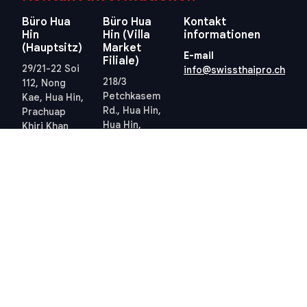
Büro Hua
Büro Hua
Kontakt
Hin
Hin (Villa
informationen
(Hauptsitz)
Market
E-mail
Filiale)
29/21-22 Soi
info@swissthaipro.ch
218/3
112, Nong
Petchkasem
Kae, Hua Hin,
Rd., Hua Hin,
Prachuap
Hua Hin,
Khiri Khan
Prachuap
77110
Khiri Khan
Thailand
77110
Standort
Thailand
anzeigen
Standort
anzeigen
Quick links
Allgemeine
Geschäftsbedingungen
Thailand 10-Jahres-
Allgemeine
Visum
Geschäftsbedingungen