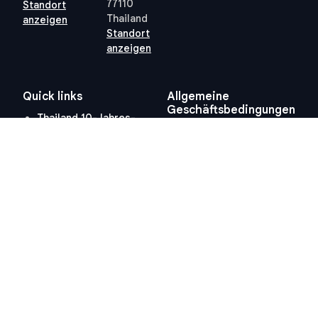
77110
Standort
Thailand
anzeigen
Standort
anzeigen
Quick links
Allgemeine
Geschäftsbedingungen
Thailand 10-Jahres-
Allgemeine
Visum
Geschäftsbedingungen
Steuern in Thailand
Datenschutzrichtlinie
Grundbuchamt Hua Hin
(PDPA) – STP
Professional
Cookie-Richtlinie
Hosted and Developed by
Hosting-Group.
​
Powered by
exPub.Net