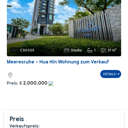
Studio
1
31 m²
Ref.:
CS0025
Meeresruhe – Hua Hin Wohnung zum Verkauf
DETAILS
2.000.000
Preis:
฿
Preis
Verkaufspreis: