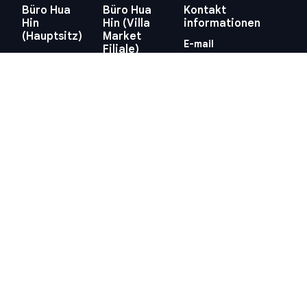
Büro Hua
Büro Hua
Kontakt
Hin
Hin (Villa
informationen
(Hauptsitz)
Market
E-mail
Filiale)
29/21-22 Soi
info@swissthaipro.ch
218/3
112, Nong
Petchkasem
Kae, Hua Hin,
Rd., Hua Hin,
Prachuap
Hua Hin,
Khiri Khan
Prachuap
77110
Khiri Khan
Thailand
77110
Standort
Thailand
anzeigen
Standort
anzeigen
Quick links
Allgemeine
Geschäftsbedingungen
Thailand 10-Jahres-
Allgemeine
Visum
Geschäftsbedingungen
Steuern in Thailand