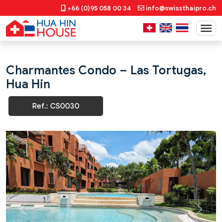
+66 (0)95 058 00 34
info@swissthaipro.ch
Charmantes Condo – Las Tortugas,
Hua Hin
Ref.: CS0030
Previous
Next