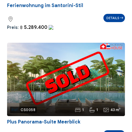
Ferienwohnung im Santorini-Stil
DETAILS
5.289.400
Preis:
฿
1
1
43 m²
Ref.:
CS0058
Plus Panorama-Suite Meerblick