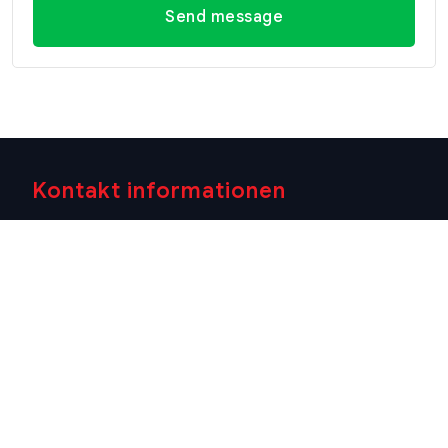
Send message
Kontakt informationen
Büro Hua
Büro Hua
Kontakt
Hin
Hin (Villa
informationen
(Hauptsitz)
Market
E-mail
Filiale)
29/21-22 Soi
info@swissthaipro.ch
218/3
112, Nong
Petchkasem
Kae, Hua Hin,
Rd., Hua Hin,
Prachuap
Hua Hin,
Khiri Khan
Prachuap
77110
Khiri Khan
Thailand
77110
Standort