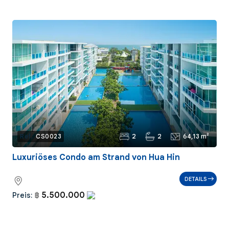
2
2
64,13 m²
Ref.:
CS0023
Luxuriöses Condo am Strand von Hua Hin
DETAILS
5.500.000
Preis:
฿