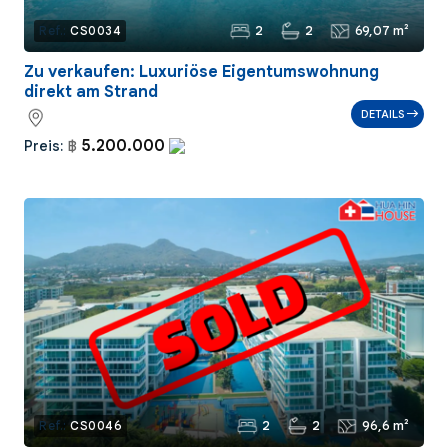
2
2
69,07 m²
Ref.:
CS0034
Zu verkaufen: Luxuriöse Eigentumswohnung
direkt am Strand
DETAILS
5.200.000
Preis:
฿
2
2
96,6 m²
Ref.:
CS0046