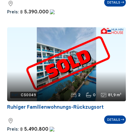
DETAILS
5.390.000
Preis:
฿
2
0
81,9 m²
Ref.:
CS0049
Ruhiger Familienwohnungs-Rückzugsort
DETAILS
5.490.800
Preis:
฿