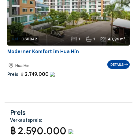
1
1
40,96 m²
Ref.:
CS0042
Moderner Komfort im Hua Hin
DETAILS
Hua Hin
2.749.000
Preis:
฿
Preis
Verkaufspreis:
฿ 2.590.000