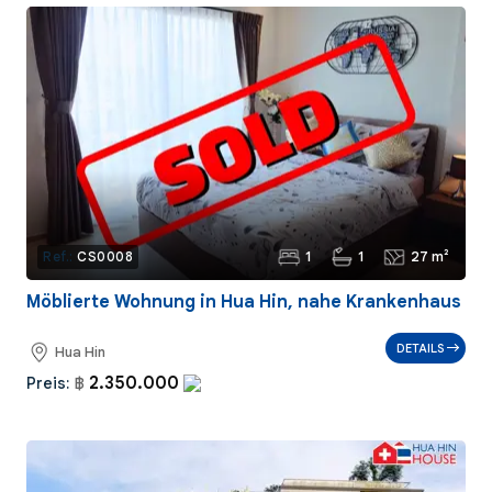
1
1
27 m²
Ref.:
CS0008
Möblierte Wohnung in Hua Hin, nahe Krankenhaus
DETAILS
Hua Hin
2.350.000
Preis:
฿