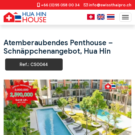
+66 (0)95 058 00 34
info@swissthaipro.ch
Atemberaubendes Penthouse –
Schnäppchenangebot, Hua Hin
Ref.: CS0044
Previous
Next