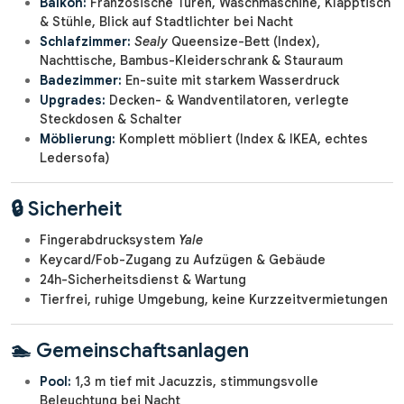
Balkon:
Französische Türen, Waschmaschine, Klapptisch
& Stühle, Blick auf Stadtlichter bei Nacht
Schlafzimmer:
Sealy
Queensize-Bett (Index),
Nachttische, Bambus-Kleiderschrank & Stauraum
Badezimmer:
En-suite mit starkem Wasserdruck
Upgrades:
Decken- & Wandventilatoren, verlegte
Steckdosen & Schalter
Möblierung:
Komplett möbliert (Index & IKEA, echtes
Ledersofa)
🔒 Sicherheit
Fingerabdrucksystem
Yale
Keycard/Fob-Zugang zu Aufzügen & Gebäude
24h-Sicherheitsdienst & Wartung
Tierfrei, ruhige Umgebung, keine Kurzzeitvermietungen
🏊 Gemeinschaftsanlagen
Pool:
1,3 m tief mit Jacuzzis, stimmungsvolle
Beleuchtung bei Nacht