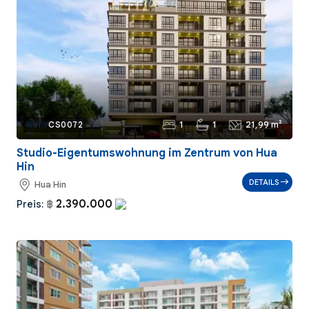
1
1
21,99 m²
Ref.:
CS0072
Studio-Eigentumswohnung im Zentrum von Hua
Hin
DETAILS
Hua Hin
2.390.000
Preis:
฿