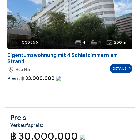
4
4
250 m²
Ref.:
CS0066
Eigentumswohnung mit 4 Schlafzimmern am
Strand
DETAILS
Hua Hin
33.000.000
Preis:
฿
Preis
Verkaufspreis:
฿ 30.000.000