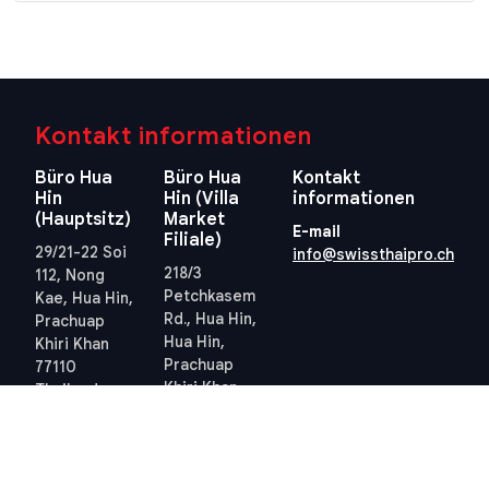
Kontakt informationen
Büro Hua
Büro Hua
Kontakt
Hin
Hin (Villa
informationen
(Hauptsitz)
Market
E-mail
Filiale)
29/21-22 Soi
info@swissthaipro.ch
218/3
112, Nong
Petchkasem
Kae, Hua Hin,
Rd., Hua Hin,
Prachuap
Hua Hin,
Khiri Khan
Prachuap
77110
Khiri Khan
Thailand
77110
Standort
Thailand
anzeigen
Standort
anzeigen