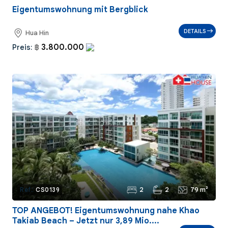
Eigentumswohnung mit Bergblick
DETAILS
Hua Hin
3.800.000
Preis:
฿
2
2
79 m²
Ref.:
CS0139
TOP ANGEBOT! Eigentumswohnung nahe Khao
Takiab Beach – Jetzt nur 3,89 Mio....