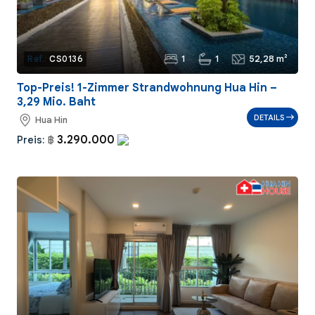
1
1
52,28 m²
Ref.:
CS0136
Top-Preis! 1-Zimmer Strandwohnung Hua Hin –
3,29 Mio. Baht
DETAILS
Hua Hin
3.290.000
Preis:
฿