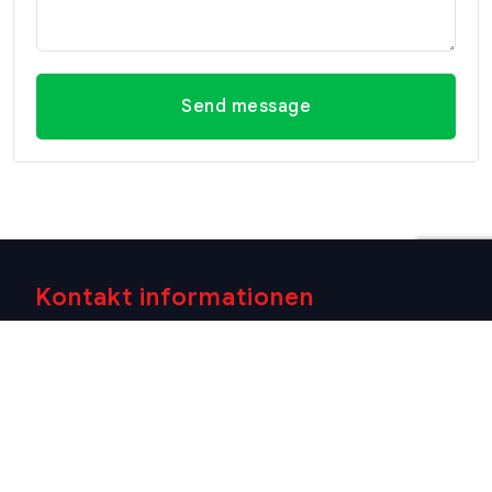
Send message
Kontakt informationen
Büro Hua
Büro Hua
Kontakt
Hin
Hin (Villa
informationen
(Hauptsitz)
Market
E-mail
Filiale)
29/21-22 Soi
info@swissthaipro.ch
218/3
112, Nong
Petchkasem
Kae, Hua Hin,
Rd., Hua Hin,
Prachuap