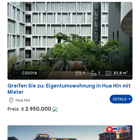
1
1
30,8 m²
Ref.:
CS0016
Greifen Sie zu: Eigentumswohnung in Hua Hin mit
Mieter
DETAILS
Hua Hin
2.950.000
Preis:
฿