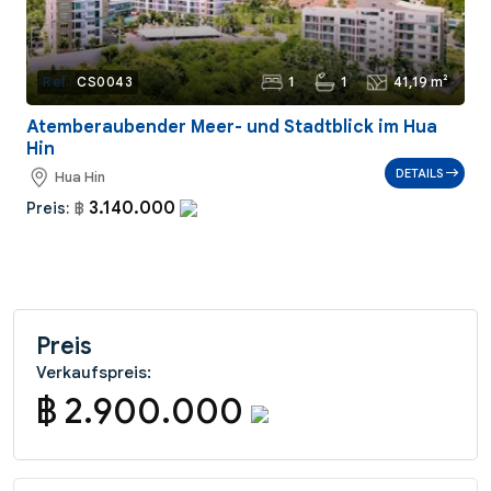
1
1
41,19 m²
Ref.:
CS0043
Atemberaubender Meer- und Stadtblick im Hua
Hin
DETAILS
Hua Hin
3.140.000
Preis:
฿
Preis
Verkaufspreis:
฿ 2.900.000