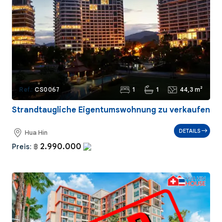
1
1
44,3 m²
Ref.:
CS0067
Strandtaugliche Eigentumswohnung zu verkaufen
DETAILS
Hua Hin
2.990.000
Preis:
฿