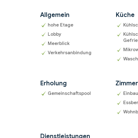
Allgemein
Küche
hohe Etage
Kühls
Lobby
Kühlsc
Gefrie
Meerblick
Mikrow
Verkehrsanbindung
Wasch
Erholung
Zimme
Gemeinschaftspool
Einba
Essbe
Wohnb
Dienstleistungen