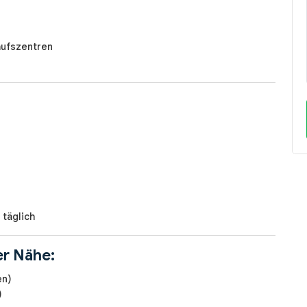
aufszentren
 täglich
er Nähe:
en)
)