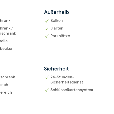
Außerhalb
chrank
Balkon
hrank /
Garten
rschrank
Parkplätze
elle
becken
r
Sicherheit
uschrank
24-Stunden-
Sicherheitsdienst
reich
Schlüsselkartensystem
ereich