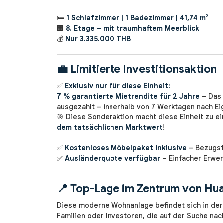
🛏️
1 Schlafzimmer | 1 Badezimmer | 41,74 m²
🏢
8. Etage – mit traumhaftem Meerblick
💰
Nur 3.335.000 THB
💼
Limitierte Investitionsaktion
✅
Exklusiv nur für diese Einheit:
7 % garantierte Mietrendite für 2 Jahre
– Das 
ausgezahlt – innerhalb von 7 Werktagen nach E
🎯 Diese Sonderaktion macht diese Einheit zu e
dem tatsächlichen Marktwert
!
✅
Kostenloses Möbelpaket inklusive
– Bezugsf
✅
Ausländerquote verfügbar
– Einfacher Erwer
📍
Top-Lage im Zentrum von Hua
Diese moderne Wohnanlage befindet sich in der
Familien oder Investoren, die auf der Suche nac