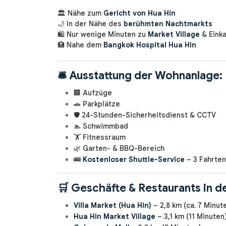
🏛️ Nähe zum
Gericht von Hua Hin
🌙 In der Nähe des
berühmten Nachtmarkts
🛍️ Nur wenige Minuten zu
Market Village
& Eink
🏥 Nahe dem
Bangkok Hospital Hua Hin
🛎️
Ausstattung der Wohnanlage:
🏢 Aufzüge
🚗 Parkplätze
🛡️ 24-Stunden-Sicherheitsdienst & CCTV
🏊 Schwimmbad
🏋️ Fitnessraum
🌿 Garten- & BBQ-Bereich
🚌
Kostenloser Shuttle-Service
– 3 Fahrten
🛒
Geschäfte & Restaurants in d
Villa Market (Hua Hin)
– 2,8 km (ca. 7 Minut
Hua Hin Market Village
– 3,1 km (11 Minuten