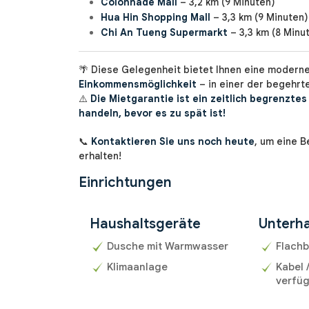
Colonnade Mall
– 3,2 km (9 Minuten)
Hua Hin Shopping Mall
– 3,3 km (9 Minuten)
Chi An Tueng Supermarkt
– 3,3 km (8 Minu
🌴 Diese Gelegenheit bietet Ihnen eine moder
Einkommensmöglichkeit
– in einer der begehrt
⚠️
Die Mietgarantie ist ein zeitlich begrenztes
handeln, bevor es zu spät ist!
📞
Kontaktieren Sie uns noch heute
, um eine B
erhalten!
Einrichtungen
Haushaltsgeräte
Unterha
Dusche mit Warmwasser
Flachb
Klimaanlage
Kabel 
verfü