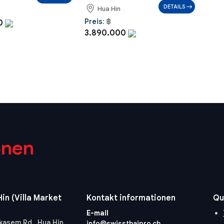
DETAILS
Hua Hin
Preis:
฿
00
3.890.000
onen
in (Villa Market
Kontakt informationen
Qu
E-mail
kasem Rd., Hua Hin,
info@swissthaipro.ch