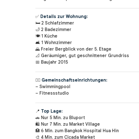
✅
Details zur Wohnung:
🛏️ 2 Schlafzimmer
🛁 2 Badezimmer
🍽️ 1 Küche
🛋️ 1 Wohnzimmer
🌄 Freier Bergblick von der 5. Etage
📐 Geräumiger, gut geschnittener Grundriss
📅 Baujahr 2015
🏊‍♀️
Gemeinschaftseinrichtungen:
– Swimmingpool
– Fitnessstudio
📍
Top Lage:
🚗 Nur 5 Min. zu Bluport
🛍️ Nur 7 Min. zu Market Village
🏥 6 Min. zum Bangkok Hospital Hua Hin
🎨 4 Min. zum Cicada Market