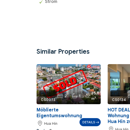
Strom
Similar Properties
35,85
Ref.:
Ref.:
2
1
m²
CS0073
CS0134
Möblierte
HOT DEAL
Eigentumswohnung
Wohnung 
Hua Hin z
DETAILS
Hua Hin
Hua Hin