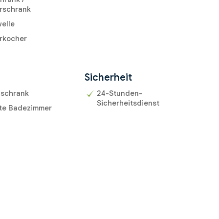
rschrank
elle
rkocher
r
Sicherheit
uschrank
24-Stunden-
Sicherheitsdienst
ite Badezimmer