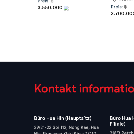
Preis:
฿
Preis:
฿
3.550.000
3.700.0
Kontakt informati
Büro Hua Hin (Hauptsitz)
Büro Hua H
Filiale)
29/21-22 Soi 112, Nong Kae, Hua
218/3 Petch
Hin, Prachuap Khiri Khan 77110