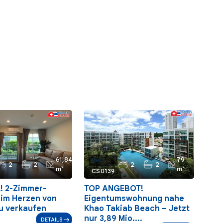
61,84
79
Ref.:
2
2
2
2
m²
m²
CS0139
! 2-Zimmer-
TOP ANGEBOT!
im Herzen von
Eigentumswohnung nahe
u verkaufen
Khao Takiab Beach – Jetzt
nur 3,89 Mio....
DETAILS