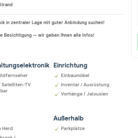
Strand
ick in zentraler Lage mit guter Anbindung suchen!
e Besichtigung — wir geben Ihnen alle Infos!
ltungselektronik
Einrichtung
ildfernseher
Einbaumöbel
/ Satelliten-TV
Inventar / Ausrüstung
gbar
Vorhänge / Jalousien
Außerhalb
o Herd
Parkplätze
hrank /