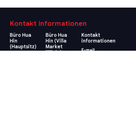
Kontakt informationen
Büro Hua
Büro Hua
Kontakt
Hin
Hin (Villa
informationen
(Hauptsitz)
Market
E-mail
Filiale)
29/21-22 Soi
info@swissthaipro.ch
218/3
112, Nong
Petchkasem
Kae, Hua Hin,
Rd., Hua Hin,
Prachuap
Hua Hin,
Khiri Khan
Prachuap
77110
Khiri Khan
Thailand
77110
Standort
Thailand
anzeigen
Standort
anzeigen