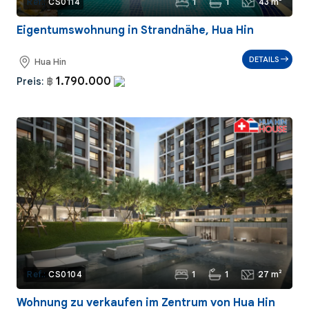
1
1
43 m²
Ref.:
CS0114
Eigentumswohnung in Strandnähe, Hua Hin
DETAILS
Hua Hin
1.790.000
Preis:
฿
1
1
27 m²
Ref.:
CS0104
Wohnung zu verkaufen im Zentrum von Hua Hin