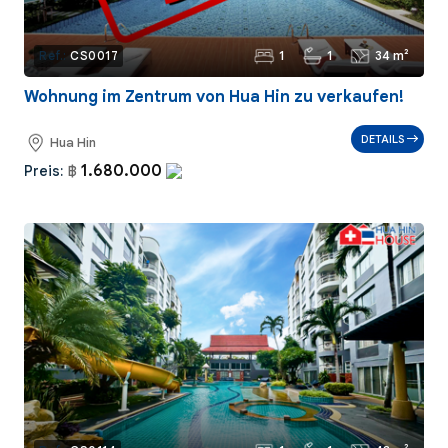
1
1
34 m²
Ref.:
CS0017
Wohnung im Zentrum von Hua Hin zu verkaufen!
DETAILS
Hua Hin
1.680.000
Preis:
฿