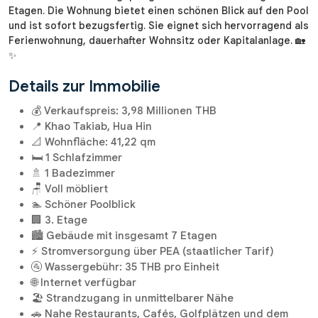
Etagen. Die Wohnung bietet einen schönen Blick auf den Pool
und ist sofort bezugsfertig. Sie eignet sich hervorragend als
Ferienwohnung, dauerhafter Wohnsitz oder Kapitalanlage. 🏡
✨
Details zur Immobilie
💰 Verkaufspreis: 3,98 Millionen THB
📍 Khao Takiab, Hua Hin
📐 Wohnfläche: 41,22 qm
🛏️ 1 Schlafzimmer
🚿 1 Badezimmer
🪑 Voll möbliert
🏊 Schöner Poolblick
🏢 3. Etage
🏙️ Gebäude mit insgesamt 7 Etagen
⚡ Stromversorgung über PEA (staatlicher Tarif)
🚰 Wassergebühr: 35 THB pro Einheit
🌐 Internet verfügbar
🏖️ Strandzugang in unmittelbarer Nähe
🚗 Nahe Restaurants, Cafés, Golfplätzen und dem