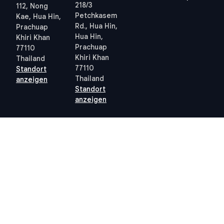
218/3
112, Nong
Petchkasem
Kae, Hua Hin,
Rd., Hua Hin,
Prachuap
Hua Hin,
Khiri Khan
Prachuap
77110
Khiri Khan
Thailand
77110
Standort
Thailand
anzeigen
Standort
anzeigen
Quick links
Allgemeine
Geschäftsbedingungen
Thailand 10-Jahres-
Allgemeine
Visum
Geschäftsbedingungen
Steuern in Thailand
Datenschutzrichtlinie
Grundbuchamt Hua Hin
(PDPA) – STP
Professional
Cookie-Richtlinie