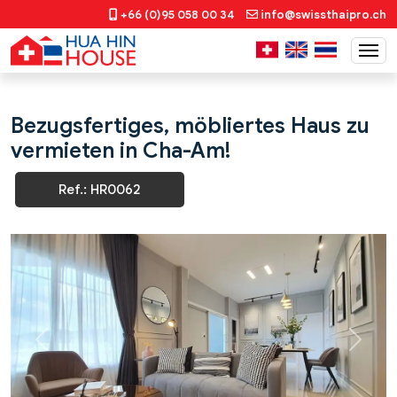
+66 (0)95 058 00 34
info@swissthaipro.ch
Bezugsfertiges, möbliertes Haus zu
vermieten in Cha-Am!
Ref.: HR0062
Previous
Next