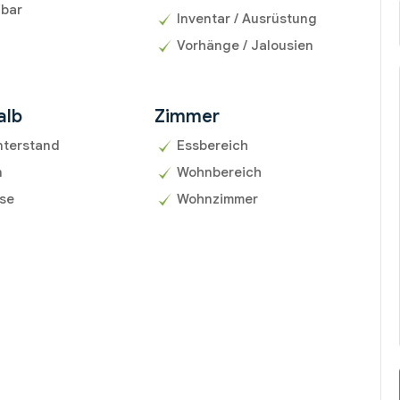
gbar
Inventar / Ausrüstung
Vorhänge / Jalousien
alb
Zimmer
nterstand
Essbereich
n
Wohnbereich
sse
Wohnzimmer