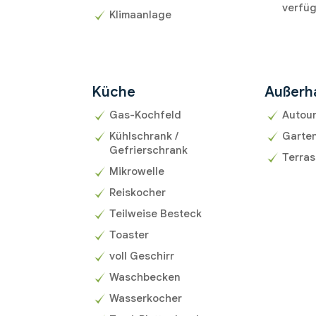
verfü
Klimaanlage
Küche
Außerh
Gas-Kochfeld
Autou
Kühlschrank /
Garte
Gefrierschrank
Terra
Mikrowelle
Reiskocher
Teilweise Besteck
Toaster
voll Geschirr
Waschbecken
Wasserkocher