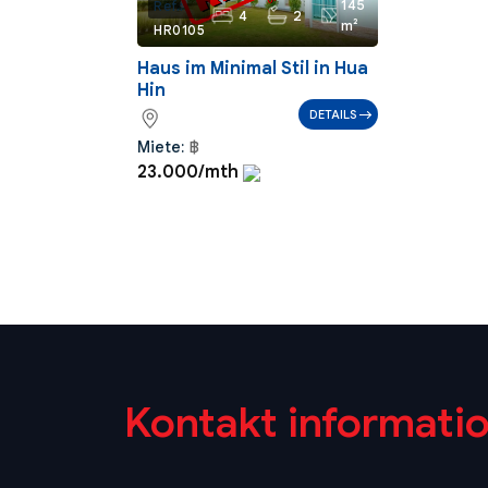
145
Ref.:
4
2
m²
HR0105
Haus im Minimal Stil in Hua
Hin
DETAILS
Miete:
฿
23.000/mth
Kontakt informati