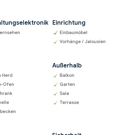
ltungselektronik
Einrichtung
fernsehen
Einbaumöbel
Vorhänge / Jalousien
Außerhalb
o Herd
Balkon
o-Ofen
Garten
chrank
Sala
elle
Terrasse
becken