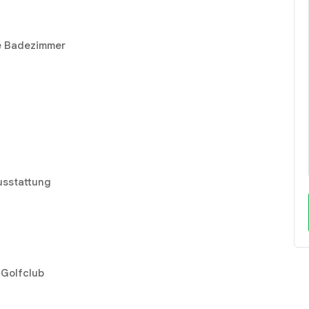
e Badezimmer
usstattung
 Golfclub