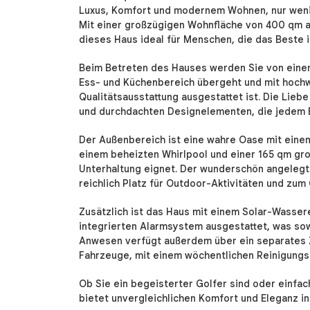
Luxus, Komfort und modernem Wohnen, nur wenig
Mit einer großzügigen Wohnfläche von 400 qm a
dieses Haus ideal für Menschen, die das Beste 
Beim Betreten des Hauses werden Sie von eine
Ess- und Küchenbereich übergeht und mit hoch
Qualitätsausstattung ausgestattet ist. Die Lieb
und durchdachten Designelementen, die jedem 
Der Außenbereich ist eine wahre Oase mit eine
einem beheizten Whirlpool und einer 165 qm gro
Unterhaltung eignet. Der wunderschön angelegte
reichlich Platz für Outdoor-Aktivitäten und zu
Zusätzlich ist das Haus mit einem Solar-Wassere
integrierten Alarmsystem ausgestattet, was sow
Anwesen verfügt außerdem über ein separates Z
Fahrzeuge, mit einem wöchentlichen Reinigungs
Ob Sie ein begeisterter Golfer sind oder einfa
bietet unvergleichlichen Komfort und Eleganz i