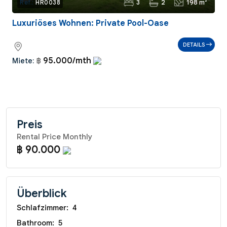
3
2
198 m²
Ref.:
HR0038
Luxuriöses Wohnen: Private Pool-Oase
DETAILS
95.000/mth
Miete:
฿
Preis
Rental Price Monthly
฿ 90.000
Überblick
Schlafzimmer:
4
Bathroom:
5