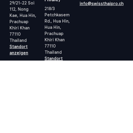
29/21-22 Soi
info@swissthaipro.ch
218/3
112, Nong
Petchkasem
Kae, Hua Hin,
Rd., Hua Hin,
Prachuap
Hua Hin,
Khiri Khan
Prachuap
77110
Khiri Khan
Thailand
77110
Standort
Thailand
anzeigen
Standort
anzeigen
Quick links
Allgemeine
Geschäftsbedingungen
Thailand 10-Jahres-
Allgemeine
Visum
Geschäftsbedingungen
Steuern in Thailand
Datenschutzrichtlinie
Grundbuchamt Hua Hin
(PDPA) – STP
Professional