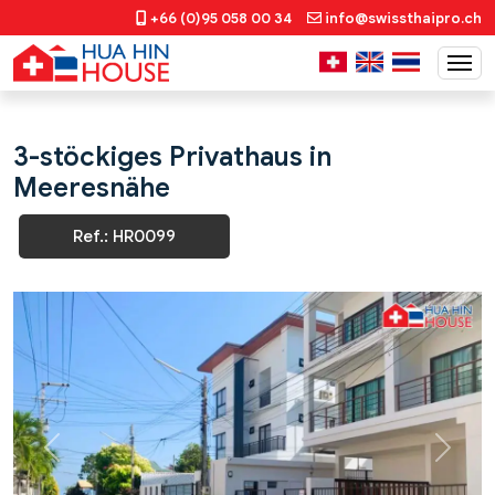
+66 (0)95 058 00 34
info@swissthaipro.ch
3-stöckiges Privathaus in
Meeresnähe
Ref.: HR0099
Previous
Next