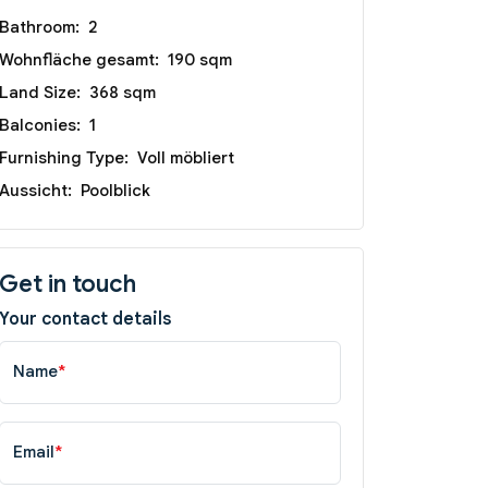
Bathroom:
2
Wohnfläche gesamt:
190 sqm
Land Size:
368 sqm
Balconies:
1
Furnishing Type:
Voll möbliert
Aussicht:
Poolblick
Get in touch
Your contact details
Name
*
Email
*