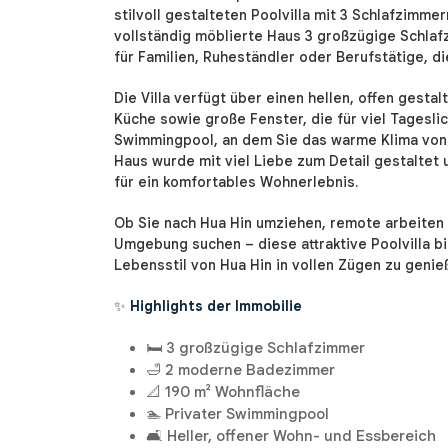
stilvoll gestalteten Poolvilla mit 3 Schlafzimme
vollständig möblierte Haus 3 großzügige Schla
für Familien, Ruheständler oder Berufstätige, d
Die Villa verfügt über einen hellen, offen gesta
Küche sowie große Fenster, die für viel Tagesli
Swimmingpool, an dem Sie das warme Klima von 
Haus wurde mit viel Liebe zum Detail gestaltet
für ein komfortables Wohnerlebnis.
Ob Sie nach Hua Hin umziehen, remote arbeiten 
Umgebung suchen – diese attraktive Poolvilla b
Lebensstil von Hua Hin in vollen Zügen zu genie
✨
Highlights der Immobilie
🛏️ 3 großzügige Schlafzimmer
🛁 2 moderne Badezimmer
📐 190 m² Wohnfläche
🏊 Privater Swimmingpool
🛋️ Heller, offener Wohn- und Essbereich