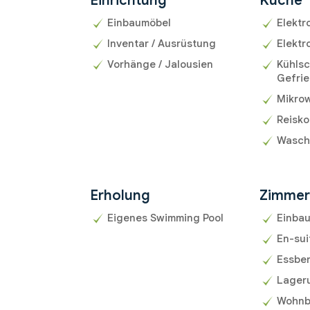
Einrichtung
Küche
Einbaumöbel
Elektr
Inventar / Ausrüstung
Elektr
Vorhänge / Jalousien
Kühlsc
Gefrie
Mikrow
Reisk
Wasch
Erholung
Zimme
Eigenes Swimming Pool
Einba
En-su
Essbe
Lager
Wohnb