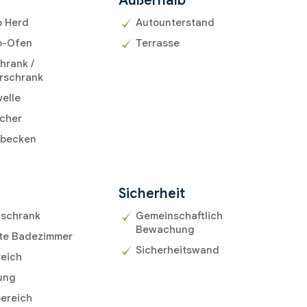
Außerhalb
o Herd
Autounterstand
o-Ofen
Terrasse
hrank /
rschrank
elle
ocher
becken
r
Sicherheit
uschrank
Gemeinschaftlich
Bewachung
ite Badezimmer
Sicherheitswand
reich
ung
ereich