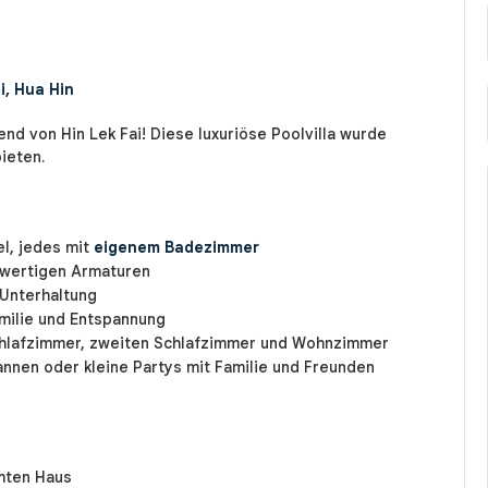
i, Hua Hin
nd von Hin Lek Fai! Diese luxuriöse Poolvilla wurde
ieten.
l, jedes mit
eigenem Badezimmer
hwertigen Armaturen
 Unterhaltung
amilie und Entspannung
lafzimmer, zweiten Schlafzimmer und Wohnzimmer
nnen oder kleine Partys mit Familie und Freunden
mten Haus