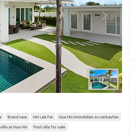
Next
e
Brand new
Hin Lek Fai
Hua Hin Immobilien zu verkaufen
villa at Hua Hin
Pool villa for sale