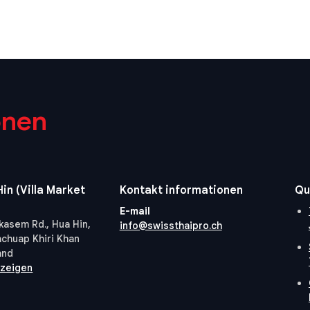
onen
in (Villa Market
Kontakt informationen
Qu
E-mail
kasem Rd., Hua Hin,
info@swissthaipro.ch
achuap Khiri Khan
and
nzeigen