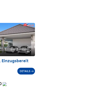
243,5
3
3
m²
 Einzugsbereit
DETAILS
00