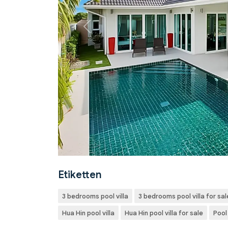
Previous
Etiketten
3 bedrooms pool villa
3 bedrooms pool villa for sal
Hua Hin pool villa
Hua Hin pool villa for sale
Pool 