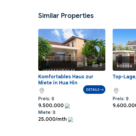
Similar Properties
Ref.:
3
2
m²
Ref.:
HS0056
HS0040/HR0040
Komfortables Haus zur
Top-Lage,
Miete in Hua Hin
DETAILS
Preis:
฿
Preis:
฿
9.500.000
9.600.0
Miete:
฿
25.000/mth