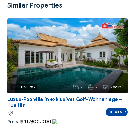
Similar Properties
2
2
258 m²
Ref.:
HS0252
Luxus-Poolvilla in exklusiver Golf-Wohnanlage –
Hua Hin
DETAILS
11.900.000
Preis:
฿