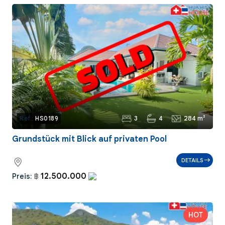
3
4
284 m²
Ref.:
HS0189
Grundstück mit Blick auf privaten Pool
DETAILS
12.500.000
Preis:
฿