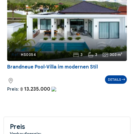
3
3
303 m²
Ref.:
HS0054
Brandneue Pool-Villa im modernen Stil
DETAILS
13.235.000
Preis:
฿
Preis
Verkaufspreis: