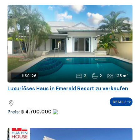
2
2
125 m²
Ref.:
HS0126
Luxuriöses Haus in Emerald Resort zu verkaufen
DETAILS
4.700.000
Preis:
฿