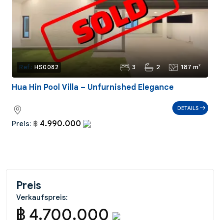
3
2
187 m²
Ref.:
HS0082
Hua Hin Pool Villa – Unfurnished Elegance
DETAILS
4.990.000
Preis:
฿
Preis
Verkaufspreis:
฿ 4.700.000