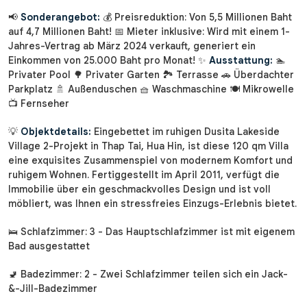
📢
Sonderangebot:
💰 Preisreduktion: Von 5,5 Millionen Baht
auf 4,7 Millionen Baht! 📅 Mieter inklusive: Wird mit einem 1-
Jahres-Vertrag ab März 2024 verkauft, generiert ein
Einkommen von 25.000 Baht pro Monat! ✨
Ausstattung:
🏊
Privater Pool 🌳 Privater Garten 🏞 Terrasse 🚗 Überdachter
Parkplatz 🚿 Außenduschen 🧺 Waschmaschine 🍽 Mikrowelle
📺 Fernseher
💡
Objektdetails:
Eingebettet im ruhigen Dusita Lakeside
Village 2-Projekt in Thap Tai, Hua Hin, ist diese 120 qm Villa
eine exquisites Zusammenspiel von modernem Komfort und
ruhigem Wohnen. Fertiggestellt im April 2011, verfügt die
Immobilie über ein geschmackvolles Design und ist voll
möbliert, was Ihnen ein stressfreies Einzugs-Erlebnis bietet.
🛌 Schlafzimmer: 3 - Das Hauptschlafzimmer ist mit eigenem
Bad ausgestattet
🚽 Badezimmer: 2 - Zwei Schlafzimmer teilen sich ein Jack-
&-Jill-Badezimmer