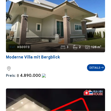
3
2
128 m²
Ref.:
HS0073
Moderne Villa mit Bergblick
DETAILS
4.890.000
Preis:
฿