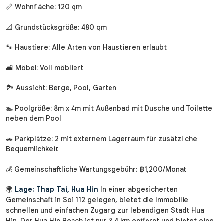
📏 Wohnfläche: 120 qm
📐 Grundstücksgröße: 480 qm
🐾 Haustiere: Alle Arten von Haustieren erlaubt
🛋 Möbel: Voll möbliert
🏞 Aussicht: Berge, Pool, Garten
🏊 Poolgröße: 8m x 4m mit Außenbad mit Dusche und Toilette
neben dem Pool
🚗 Parkplätze: 2 mit externem Lagerraum für zusätzliche
Bequemlichkeit
💰 Gemeinschaftliche Wartungsgebühr: ฿1,200/Monat
🌍
Lage: Thap Tai, Hua Hin
In einer abgesicherten
Gemeinschaft in Soi 112 gelegen, bietet die Immobilie
schnellen und einfachen Zugang zur lebendigen Stadt Hua
Hin. Der Hua Hin Beach ist nur 8,4 km entfernt und bietet eine