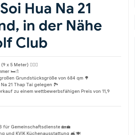
 Soi Hua Na 21
nd, in der Nähe
lf Club
x 5 Meter) 🏊‍♂️💦
mer 🛏️🚿
 großen Grundstücksgröße von 684 qm 🌳
 Na 21 Thap Tai gelegen 🏞️
erkauf zu einem wettbewerbsfähigen Preis von 11,9
B für Gemeinschaftsdienste 🏡💼
ung und KVIK Küchenausstattung 🛋️🍽️