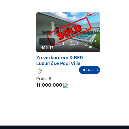
270
Ref.:
3
4
m²
HS0117
Zu verkaufen: 3-BED
Luxuriöse Pool Villa
DETAILS
Preis:
฿
11.000.000