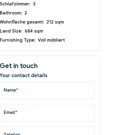
Schlafzimmer:
3
Bathroom:
2
Wohnfläche gesamt:
212 sqm
Land Size:
684 sqm
Furnishing Type:
Voll möbliert
Get in touch
Your contact details
Name
*
Email
*
Telefon