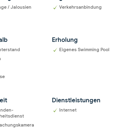
ge / Jalousien
Verkehrsanbindung
alb
Erholung
nterstand
Eigenes Swimming Pool
n
sse
eit
Dienstleistungen
unden-
Internet
heitsdienst
achungskamera