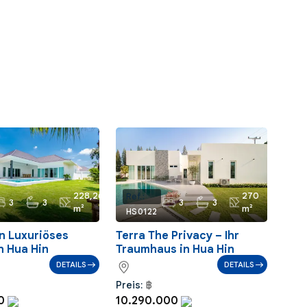
228,26
270
Ref.:
3
3
3
3
m²
m²
HS0122
n Luxuriöses
Terra The Privacy – Ihr
n Hua Hin
Traumhaus in Hua Hin
DETAILS
DETAILS
Preis:
฿
60
10.290.000