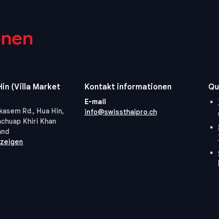
onen
in (Villa Market
Kontakt informationen
Qu
E-mail
kasem Rd., Hua Hin,
info@swissthaipro.ch
achuap Khiri Khan
and
nzeigen