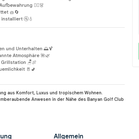
ufbewahrung 🚶‍♂️👗
tet 🧺🔄
nstalliert 🚰💧
n und Unterhalten 🌅🍹
pannte Atmosphäre 🌺🌿
Grillstation 🪑🍖
emlichkeit 🚪🚽
hung aus Komfort, Luxus und tropischem Wohnen.
temberaubende Anwesen in der Nähe des Banyan Golf Club
tung
Allgemein