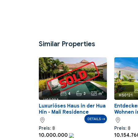
Similar Properties
Ref.:
4
3
m²
Ref.:
HS0121
HS0093
Luxuriöses Haus in der Hua
Entdecke
Hin - Mali Residence
Wohnen i
DETAILS
Preis:
฿
Preis:
฿
10.000.000
10.154.7