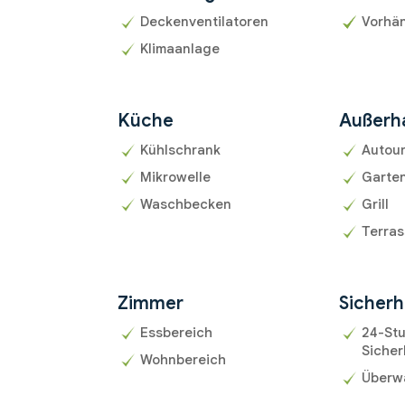
Deckenventilatoren
Vorhän
Klimaanlage
Küche
Außerh
Kühlschrank
Autou
Mikrowelle
Garte
Waschbecken
Grill
Terra
Zimmer
Sicherh
Essbereich
24-St
Sicher
Wohnbereich
Überw