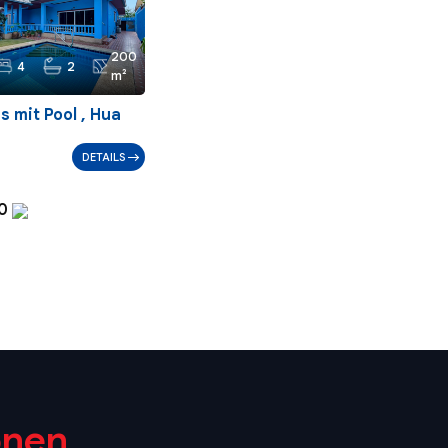
200
4
2
m²
s mit Pool , Hua
DETAILS
00
onen