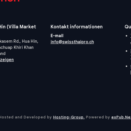
in (Villa Market
Kontakt informationen
Qu
E-mail
kasem Rd., Hua Hin,
info@swissthaipro.ch
achuap Khiri Khan
and
nzeigen
Hosted and Developed by
Hosting-Group.
​Powered by
exPub.Ne