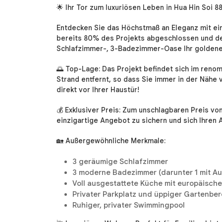
🌟 Ihr Tor zum luxuriösen Leben in Hua Hin Soi 88
Entdecken Sie das Höchstmaß an Eleganz mit eine
bereits 80% des Projekts abgeschlossen und dem
Schlafzimmer-, 3-Badezimmer-Oase Ihr goldenes
🌅 Top-Lage: Das Projekt befindet sich im reno
Strand entfernt, so dass Sie immer in der Nähe
direkt vor Ihrer Haustür!
💰 Exklusiver Preis: Zum unschlagbaren Preis vo
einzigartige Angebot zu sichern und sich Ihren A
🏡 Außergewöhnliche Merkmale:
3 geräumige Schlafzimmer
3 moderne Badezimmer (darunter 1 mit A
Voll ausgestattete Küche mit europäisch
Privater Parkplatz und üppiger Gartenber
Ruhiger, privater Swimmingpool