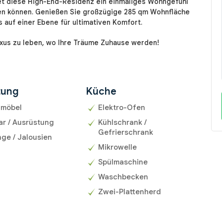
tet diese High-End-Residenz ein einmaliges Wohngefühl
hen können. Genießen Sie großzügige 285 qm Wohnfläche
 auf einer Ebene für ultimativen Komfort.
uxus zu leben, wo Ihre Träume Zuhause werden!
tung
Küche
umöbel
Elektro-Ofen
ar / Ausrüstung
Kühlschrank /
Gefrierschrank
ge / Jalousien
Mikrowelle
Spülmaschine
Waschbecken
Zwei-Plattenherd