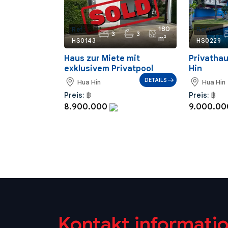
180
Ref.:
Ref.:
3
3
m²
HS0143
HS0229
Haus zur Miete mit
Privathau
exklusivem Privatpool
Hin
DETAILS
Hua Hin
Hua Hin
Preis:
฿
Preis:
฿
8.900.000
9.000.0
Kontakt informati