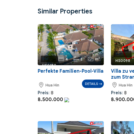
Similar Properties
Ref.:
4
3
m²
Ref.:
HS0098
HS0180
Perfekte Familien-Pool-Villa
Villa zu 
zum Stra
DETAILS
Hua Hin
Hua Hin
Preis:
฿
Preis:
฿
8.500.000
8.900.0