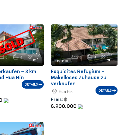
175
317
Ref.:
3
3
3
3
m²
m²
HS0100
verkaufen – 3 km
Exquisites Refugium –
nd Hua Hin
Makelloses Zuhause zu
verkaufen
DETAILS
DETAILS
Hua Hin
Preis:
฿
00
8.900.000