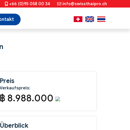
+66 (0)95 058 00 34
info@swissthaipro.ch
ontakt
n
Preis
Verkaufspreis:
฿ 8.988.000
Überblick