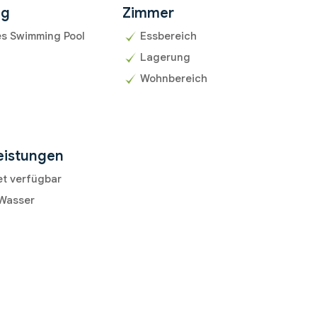
ng
Zimmer
es Swimming Pool
Essbereich
Lagerung
Wohnbereich
eistungen
et verfügbar
 Wasser