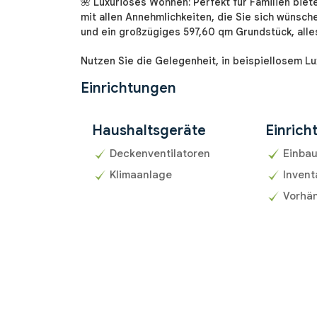
🌺 Luxuriöses Wohnen: Perfekt für Familien bie
mit allen Annehmlichkeiten, die Sie sich wünsc
und ein großzügiges 597,60 qm Grundstück, alles
Nutzen Sie die Gelegenheit, in beispiellosem L
Einrichtungen
Haushaltsgeräte
Einrich
Deckenventilatoren
Einba
Klimaanlage
Invent
Vorhän