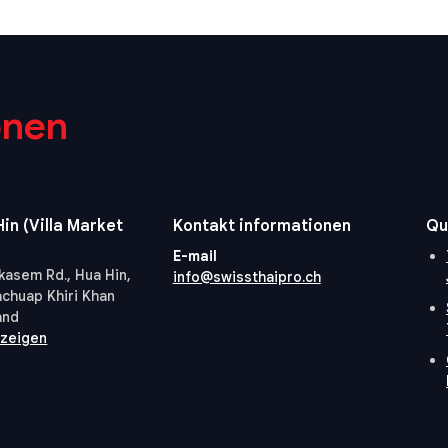
onen
in (Villa Market
Kontakt informationen
Qu
E-mail
kasem Rd., Hua Hin,
info@swissthaipro.ch
achuap Khiri Khan
and
nzeigen