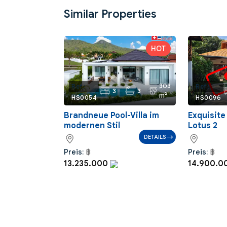
Similar Properties
303
Ref.:
Ref.:
3
3
m²
HS0054
HS0096
Brandneue Pool-Villa im
Exquisite 
modernen Stil
Lotus 2
DETAILS
Preis:
฿
Preis:
฿
13.235.000
14.900.