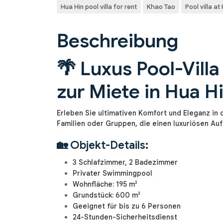
Hua Hin pool villa for rent
Khao Tao
Pool villa at
Beschreibung
🌴 Luxus Pool-Vill
zur Miete in Hua Hin
Erleben Sie ultimativen Komfort und Eleganz in
Familien oder Gruppen, die einen luxuriösen Auf
🏡 Objekt-Details:
3 Schlafzimmer, 2 Badezimmer
Privater Swimmingpool
Wohnfläche: 195 m²
Grundstück: 600 m²
Geeignet für bis zu 6 Personen
24-Stunden-Sicherheitsdienst