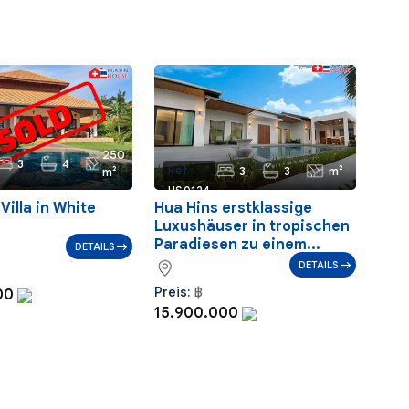
250
3
4
3
3
m²
Ref.:
m²
HS0124
Villa in White
Hua Hins erstklassige
Luxushäuser in tropischen
Paradiesen zu einem...
DETAILS
DETAILS
Preis:
฿
000
15.900.000