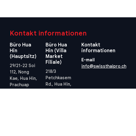
Kontakt informationen
Büro Hua
Büro Hua
Kontakt
Hin
Hin (Villa
informationen
(Hauptsitz)
Market
E-mail
Filiale)
29/21-22 Soi
info@swissthaipro.ch
218/3
112, Nong
Petchkasem
Kae, Hua Hin,
Rd., Hua Hin,
Prachuap
Hua Hin,
Khiri Khan
Prachuap
77110
Khiri Khan
Thailand
77110
Standort
Thailand
anzeigen
Standort
anzeigen