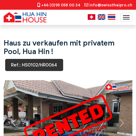
+66 (0)95 058 00 34
info@swissthaipro.ch
Haus zu verkaufen mit privatem
Pool, Hua Hin !
Ref.: HS0102/HR0064
Previous
Next