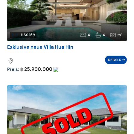
4
4
m²
Ref.:
HS0169
Exklusive neue Villa Hua Hin
DETAILS
25.900.000
Preis:
฿