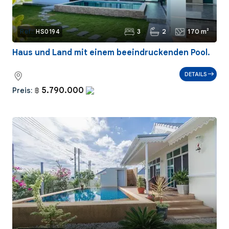
3
2
170 m²
Ref.:
HS0194
Haus und Land mit einem beeindruckenden Pool.
DETAILS
5.790.000
Preis:
฿