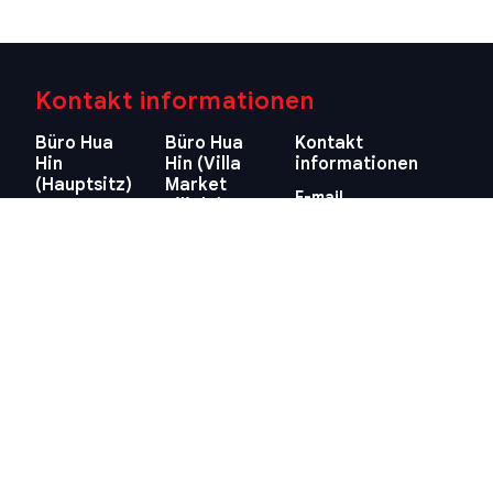
Kontakt informationen
Büro Hua
Büro Hua
Kontakt
Hin
Hin (Villa
informationen
(Hauptsitz)
Market
E-mail
Filiale)
29/21-22 Soi
info@swissthaipro.ch
218/3
112, Nong
Petchkasem
Kae, Hua Hin,
Rd., Hua Hin,
Prachuap
Hua Hin,
Khiri Khan
Prachuap
77110
Khiri Khan
Thailand
77110
Standort
Thailand
anzeigen
Standort
anzeigen