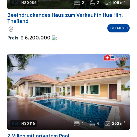
2
2
108 m²
Ref.:
HS0086
Beeindruckendes Haus zum Verkauf in Hua Hin,
Thailand
DETAILS
6.200.000
Preis:
฿
4
4
262 m²
Ref.:
HS0116
2-Villen mit privatem Pool