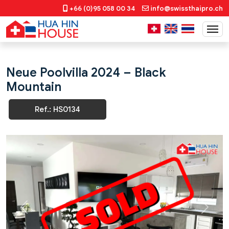
+66 (0)95 058 00 34
info@swissthaipro.ch
Neue Poolvilla 2024 – Black
Mountain
Ref.: HS0134
Previous
Next