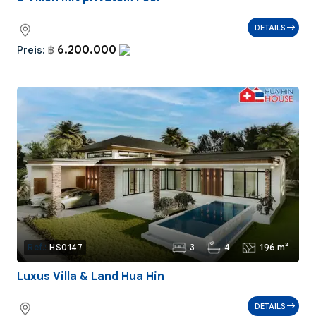
DETAILS
6.200.000
Preis:
฿
3
4
196 m²
Ref.:
HS0147
Luxus Villa & Land Hua Hin
DETAILS