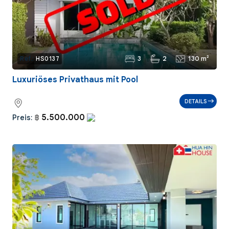
3
2
130 m²
Ref.:
HS0137
Luxuriöses Privathaus mit Pool
DETAILS
5.500.000
Preis:
฿