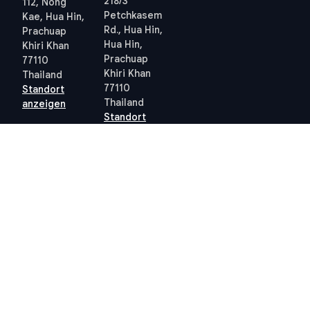
218/3
112, Nong
Petchkasem
Kae, Hua Hin,
Rd., Hua Hin,
Prachuap
Hua Hin,
Khiri Khan
Prachuap
77110
Khiri Khan
Thailand
77110
Standort
Thailand
anzeigen
Standort
anzeigen
Quick links
Allgemeine
Geschäftsbedingungen
Thailand 10-Jahres-
Allgemeine
Visum
Geschäftsbedingungen
Steuern in Thailand
Datenschutzrichtlinie
Grundbuchamt Hua Hin
(PDPA) – STP
Professional
Cookie-Richtlinie