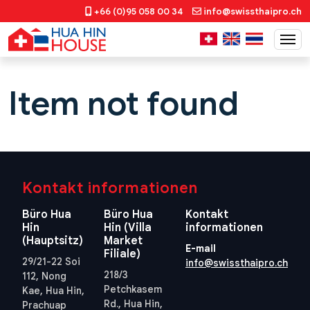
+66 (0)95 058 00 34
info@swissthaipro.ch
Item not found
Kontakt informationen
Büro Hua
Büro Hua
Kontakt
Hin
Hin (Villa
informationen
(Hauptsitz)
Market
E-mail
Filiale)
29/21-22 Soi
info@swissthaipro.ch
218/3
112, Nong
Petchkasem
Kae, Hua Hin,
Rd., Hua Hin,
Prachuap