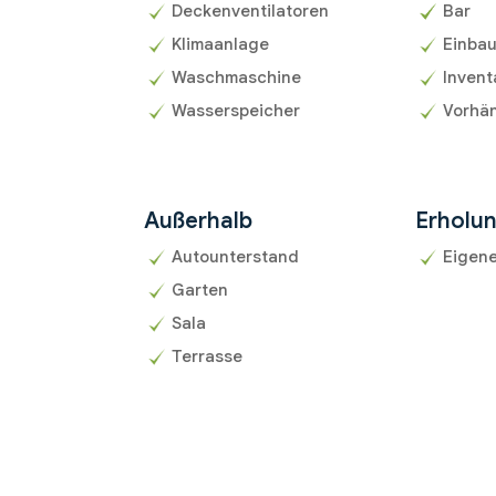
Deckenventilatoren
Bar
Klimaanlage
Einba
Waschmaschine
Invent
Wasserspeicher
Vorhän
Außerhalb
Erholu
Autounterstand
Eigen
Garten
Sala
Terrasse