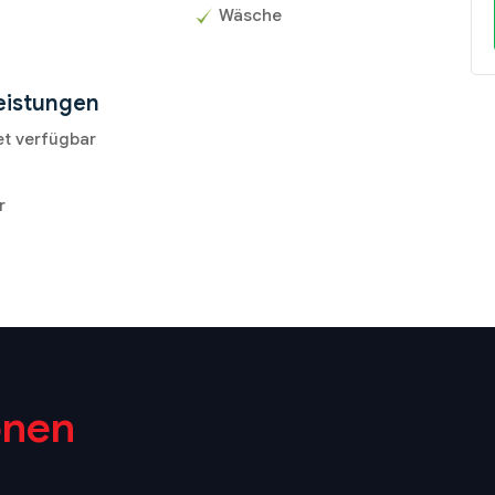
Wäsche
eistungen
et verfügbar
r
onen