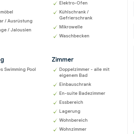
Elektro-Ofen
umöbel
Kühlschrank /
Gefrierschrank
ar / Ausrüstung
Mikrowelle
ge / Jalousien
Waschbecken
ng
Zimmer
es Swimming Pool
Doppelzimmer - alle mit
eigenem Bad
Einbauschrank
En-suite Badezimmer
Essbereich
Lagerung
Wohnbereich
Wohnzimmer