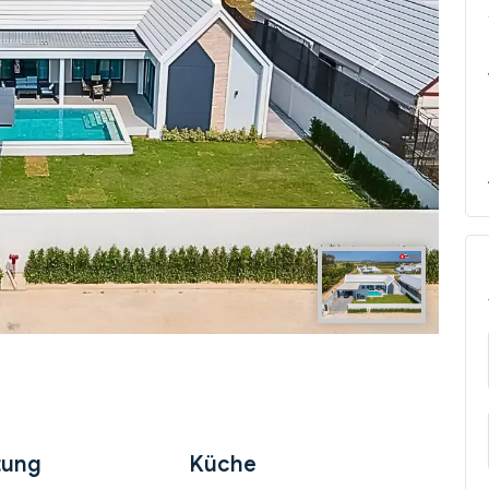
Next
tung
Küche