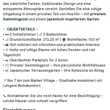
das natürliche Farben, funktionales Design und eine
entspannte Atmosphäre vereint. Genießen Sie eine ruhige
Umgebung in einem privaten Teil von Hua Hin – mit
privatem
Swimmingpool
und einem
japanisch inspirierten Garten
.
✨
OBJEKTDETAILS
✨
• 🛏 3 Schlafzimmer | 🛁 3 Badezimmer
• 📐 Grundstücksfläche: 273,20 m² | 🏠 Wohnfläche: 100 m²
• 🛋 Voll möbliert mit stilvollem und praktischem Interieur
• 🌞 Helle und luftige Räume mit hohen Decken und viel
Tageslicht
• 🚗 Überdachter Parkplatz für 2 Autos
• 🏊‍♂️ Privater Swimmingpool – Ihre persönliche Wohlfühloase
• 🌿 Japanischer Terrassengarten – Ihre Ruhezone im Alltag
📍 Nur 7 km zum Market Village – Stadtnähe kombiniert mit
ruhigem Wohnkomfort
📞 Kontaktieren Sie uns noch heute für eine Besichtigung –
solche Häuser sind schnell vergriffen!