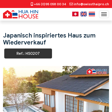
+66 (0)95 058 00 34
info@swissthaipro.ch
Japanisch inspiriertes Haus zum
Wiederverkauf
Ref.: HS0207
Previous
Next