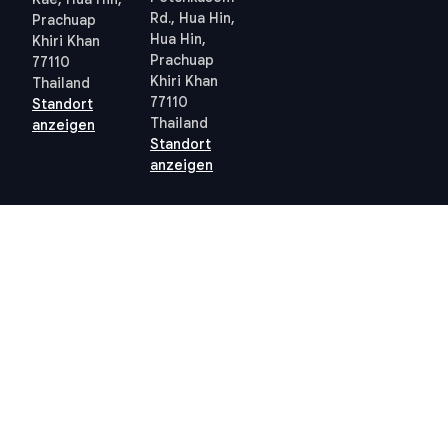
Rd., Hua Hin,
Prachuap
Hua Hin,
Khiri Khan
Prachuap
77110
Khiri Khan
Thailand
77110
Standort
Thailand
anzeigen
Standort
anzeigen
Quick links
Allgemeine
Geschäftsbedingungen
Thailand 10-Jahres-
Allgemeine
Visum
Geschäftsbedingungen
Steuern in Thailand
Datenschutzrichtlinie
Grundbuchamt Hua Hin
(PDPA) – STP
Professional
Cookie-Richtlinie