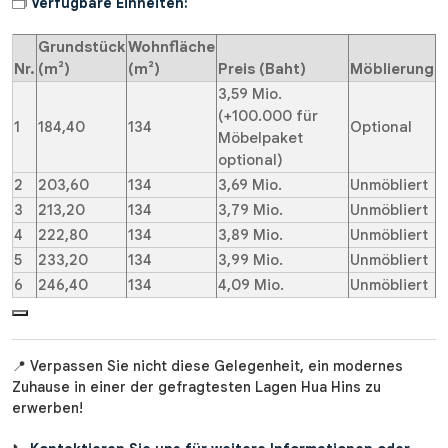
🗂️
Verfügbare Einheiten:
Grundstück
Wohnfläche
Nr.
(m²)
(m²)
Preis (Baht)
Möblierung
3,59 Mio.
(+100.000 für
1
184,40
134
Optional
Möbelpaket
optional)
2
203,60
134
3,69 Mio.
Unmöbliert
3
213,20
134
3,79 Mio.
Unmöbliert
4
222,80
134
3,89 Mio.
Unmöbliert
5
233,20
134
3,99 Mio.
Unmöbliert
6
246,40
134
4,09 Mio.
Unmöbliert
📍 Verpassen Sie nicht diese Gelegenheit, ein modernes
Zuhause in einer der gefragtesten Lagen Hua Hins zu
erwerben!