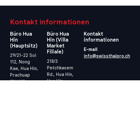
Kontakt informationen
Büro Hua
Büro Hua
Kontakt
Hin
Hin (Villa
informationen
(Hauptsitz)
Market
E-mail
Filiale)
29/21-22 Soi
info@swissthaipro.ch
218/3
112, Nong
Petchkasem
Kae, Hua Hin,
Rd., Hua Hin,
Prachuap
Hua Hin,
Khiri Khan
Prachuap
77110
Khiri Khan
Thailand
77110
Standort
Thailand
anzeigen
Standort
anzeigen