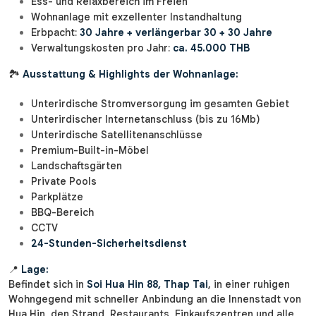
Ess- und Relaxbereich im Freien
Wohnanlage mit exzellenter Instandhaltung
Erbpacht:
30 Jahre + verlängerbar 30 + 30 Jahre
Verwaltungskosten pro Jahr:
ca. 45.000 THB
🏞️
Ausstattung & Highlights der Wohnanlage:
Unterirdische Stromversorgung im gesamten Gebiet
Unterirdischer Internetanschluss (bis zu 16Mb)
Unterirdische Satellitenanschlüsse
Premium-Built-in-Möbel
Landschaftsgärten
Private Pools
Parkplätze
BBQ-Bereich
CCTV
24-Stunden-Sicherheitsdienst
📍
Lage:
Befindet sich in
Soi Hua Hin 88, Thap Tai
, in einer ruhigen
Wohngegend mit schneller Anbindung an die Innenstadt von
Hua Hin, den Strand, Restaurants, Einkaufszentren und alle