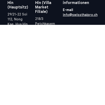
Hin
Hin (Villa
informationen
(Hauptsitz)
Market
E-mail
Filiale)
29/21-22 Soi
info@swissthaipro.ch
218/3
112, Nong
Petchkasem
Kae, Hua Hin,
Rd., Hua Hin,
Prachuap
Hua Hin,
Khiri Khan
Prachuap
77110
Khiri Khan
Thailand
77110
Standort
Thailand
anzeigen
Standort
anzeigen
Quick links
Allgemeine
Geschäftsbedingungen
Thailand 10-Jahres-
Allgemeine
Visum
Geschäftsbedingungen
Steuern in Thailand
Datenschutzrichtlinie