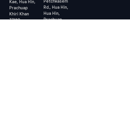
Petchkasem
Kae, Hua Hin,
Rd., Hua Hin,
Prachuap
Hua Hin,
Khiri Khan
Prachuap
77110
Khiri Khan
Thailand
77110
Standort
Thailand
anzeigen
Standort
anzeigen
Quick links
Allgemeine
Geschäftsbedingungen
Thailand 10-Jahres-
Allgemeine
Visum
Geschäftsbedingungen
Steuern in Thailand
Datenschutzrichtlinie
Grundbuchamt Hua Hin
(PDPA) – STP
Professional
Cookie-Richtlinie