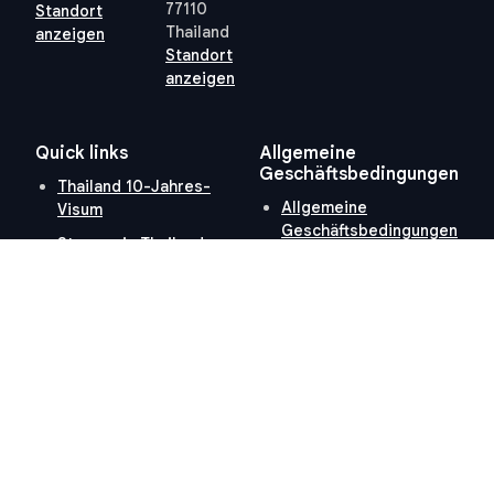
77110
Standort
Thailand
anzeigen
Standort
anzeigen
Quick links
Allgemeine
Geschäftsbedingungen
Thailand 10-Jahres-
Allgemeine
Visum
Geschäftsbedingungen
Steuern in Thailand
Datenschutzrichtlinie
Grundbuchamt Hua Hin
(PDPA) – STP
Professional
Cookie-Richtlinie
Hosted and Developed by
Hosting-Group.
​
Powered by
exPub.Net