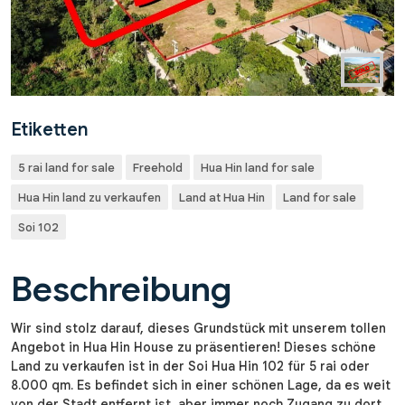
Etiketten
5 rai land for sale
Freehold
Hua Hin land for sale
Hua Hin land zu verkaufen
Land at Hua Hin
Land for sale
Soi 102
Beschreibung
Wir sind stolz darauf, dieses Grundstück mit unserem tollen
Angebot in Hua Hin House zu präsentieren! Dieses schöne
Land zu verkaufen ist in der Soi Hua Hin 102 für 5 rai oder
8.000 qm. Es befindet sich in einer schönen Lage, da es weit
von der Stadt entfernt ist, aber immer noch Zugang zu dort