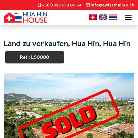
+66 (0)95 058 00 34
info@swissthaipro.ch
Land zu verkaufen, Hua Hin, Hua Hin
Ref.: LS0000
Previous
Next