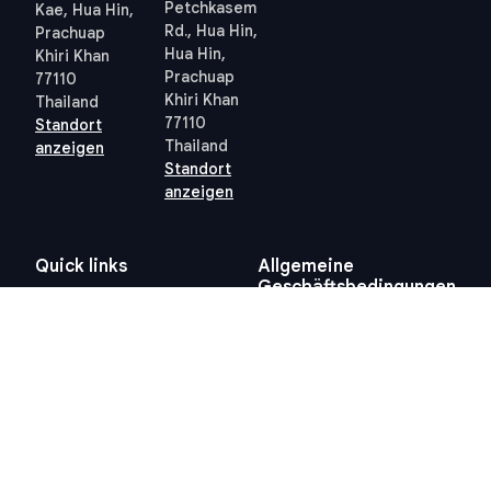
Petchkasem
Kae, Hua Hin,
Rd., Hua Hin,
Prachuap
Hua Hin,
Khiri Khan
Prachuap
77110
Khiri Khan
Thailand
77110
Standort
Thailand
anzeigen
Standort
anzeigen
Quick links
Allgemeine
Geschäftsbedingungen
Thailand 10-Jahres-
Allgemeine
Visum
Geschäftsbedingungen
Steuern in Thailand
Datenschutzrichtlinie
Grundbuchamt Hua Hin
(PDPA) – STP
Professional
Cookie-Richtlinie