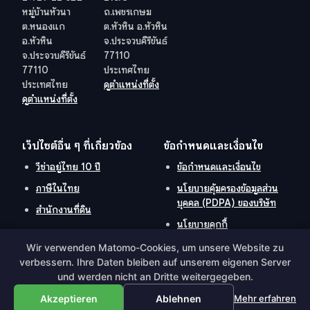
หมู่บ้านหัวนา
ถ.เพชรเกษม
ต.หนองแก
ต.หัวหิน อ.หัวหิน
อ.หัวหิน
จ.ประจวบคีรีขันธ์
จ.ประจวบคีรีขันธ์
77110
77110
ประเทศไทย
ประเทศไทย
ดูตำแหน่งที่ตั้ง
ดูตำแหน่งที่ตั้ง
เว็ปไซต์อื่น ๆ ที่เกี่ยวข้อง
ข้อกำหนดและเงื่อนไข
วีซ่าอยู่ไทย 10 ปี
ข้อกำหนดและเงื่อนไข
ภาษีในไทย
นโยบายคุ้มครองข้อมูลส่วน
บุคคล (PDPA) ของบริษัท
สำนักงานที่ดิน
นโยบายคุกกี้
Wir verwenden Matomo-Cookies, um unsere Website zu
verbessern. Ihre Daten bleiben auf unserem eigenen Server
und werden nicht an Dritte weitergegeben.
Hosted and Developed by
Hosting-Group.
​
Powered by
exPub.Net
Akzeptieren
Ablehnen
Mehr erfahren