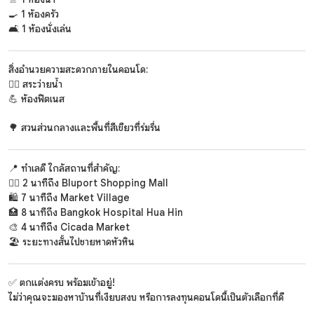
🍳 1 ห้องครัว
🛋️ 1 ห้องนั่งเล่น
สิ่งอำนวยความสะดวกภายในคอนโด:
🏊‍♂️ สระว่ายน้ำ
💪 ห้องฟิตเนส
🌳 สวนส่วนกลางและพื้นที่สีเขียวที่ร่มรื่น
📍 ทำเลดี ใกล้สถานที่สำคัญ:
🚶‍♂️ 2 นาทีถึง Bluport Shopping Mall
🛍️ 7 นาทีถึง Market Village
🏥 8 นาทีถึง Bangkok Hospital Hua Hin
🎨 4 นาทีถึง Cicada Market
🏖️ ระยะทางสั้นไปชายหาดหัวหิน
✅ ตกแต่งครบ พร้อมเข้าอยู่!
ไม่ว่าคุณจะมองหาบ้านที่เงียบสงบ หรือการลงทุนคอนโดนี้เป็นตัวเลือกที่ดี