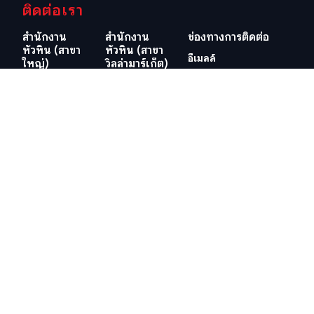
ติดต่อเรา
สำนักงาน
สำนักงาน
ช่องทางการติดต่อ
หัวหิน (สาขา
หัวหิน (สาขา
อีเมลล์
ใหญ่)
วิลล่ามาร์เก็ต)
info@swissthaipro.ch
29/21-22 ซอย
218/3
หมู่บ้านหัวนา
ถ.เพชรเกษม
ต.หนองแก
ต.หัวหิน อ.หัวหิน
อ.หัวหิน
จ.ประจวบคีรีขันธ์
จ.ประจวบคีรีขันธ์
77110
77110
ประเทศไทย
ประเทศไทย
ดูตำแหน่งที่ตั้ง
ดูตำแหน่งที่ตั้ง
เว็ปไซต์อื่น ๆ ที่เกี่ยวข้อง
ข้อกำหนดและเงื่อนไข
วีซ่าอยู่ไทย 10 ปี
ข้อกำหนดและเงื่อนไข
ภาษีในไทย
นโยบายคุ้มครองข้อมูลส่วน
บุคคล (PDPA) ของบริษัท
สำนักงานที่ดิน