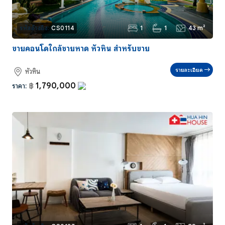
1
1
43 m²
รหัสอ้างอิง:
CS0114
ขายคอนโดใกล้ชายหาด หัวหิน สำหรับขาย
รายละเอียด
หัวหิน
1,790,000
ราคา:
฿