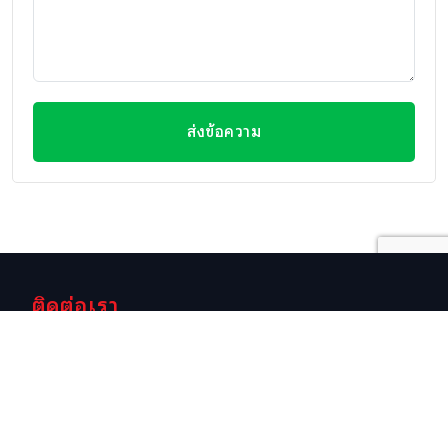
ส่งข้อความ
ติดต่อเรา
สำนักงาน
สำนักงาน
ช่องทางการติดต่อ
หัวหิน (สาขา
หัวหิน (สาขา
อีเมลล์
ใหญ่)
วิลล่ามาร์เก็ต)
info@swissthaipro.ch
29/21-22 ซอย
218/3
หมู่บ้านหัวนา
ถ.เพชรเกษม