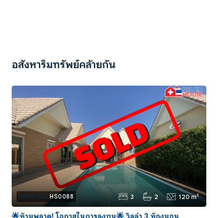
อสังหาริมทรัพย์คล้ายกัน
3
2
120 m²
รหัสอ้างอิง:
HS0088
🌟ห้ามพลาด! โอกาสในการลงทุน🌟 วิลล่า 3 ห้องนอน