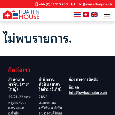
+66 (0)32 510 750
info@swissthaipro.ch
ไม่พบรายการ.
ติดต่อเรา
สำนักงาน
สำนักงาน
ช่องทางการติดต่อ
หัวหิน (สาขา
หัวหิน (สาขา
อีเมลล์
ใหญ่)
วิลล่ามาร์เก็ต)
info@swissthaipro.ch
29/21-22 ซอย
218/3
หมู่บ้านหัวนา
ถ.เพชรเกษม
ต.หนองแก
ต.หัวหิน อ.หัวหิน
อ.หัวหิน
จ.ประจวบคีรีขันธ์