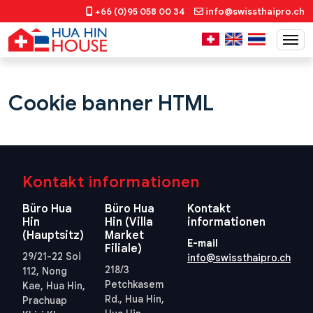
+66 (0)95 058 00 34
info@swissthaipro.ch
Cookie banner HTML
Kontakt informationen
Büro Hua
Büro Hua
Kontakt
Hin
Hin (Villa
informationen
(Hauptsitz)
Market
E-mail
Filiale)
29/21-22 Soi
info@swissthaipro.ch
218/3
112, Nong
Petchkasem
Kae, Hua Hin,
Rd., Hua Hin,
Prachuap