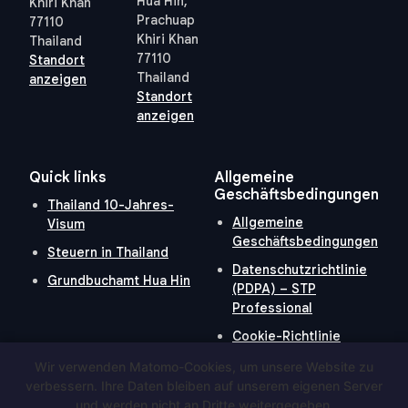
Hua Hin,
Khiri Khan
Prachuap
77110
Khiri Khan
Thailand
77110
Standort
Thailand
anzeigen
Standort
anzeigen
Quick links
Allgemeine
Geschäftsbedingungen
Thailand 10-Jahres-
Allgemeine
Visum
Geschäftsbedingungen
Steuern in Thailand
Datenschutzrichtlinie
Grundbuchamt Hua Hin
(PDPA) – STP
Professional
Cookie-Richtlinie
Wir verwenden Matomo-Cookies, um unsere Website zu
verbessern. Ihre Daten bleiben auf unserem eigenen Server
und werden nicht an Dritte weitergegeben.
Hosted and Developed by
Hosting-Group.
​